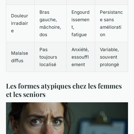
Bras
Engourd
Persistanc
Douleur
gauche,
issemen
e sans
irradiair
mâchoire,
t,
améliorati
e
dos
fatigue
on
Pas
Anxiété,
Variable,
Malaise
toujours
essouffl
souvent
diffus
localisé
ement
prolongé
Les formes atypiques chez les femmes
et les seniors