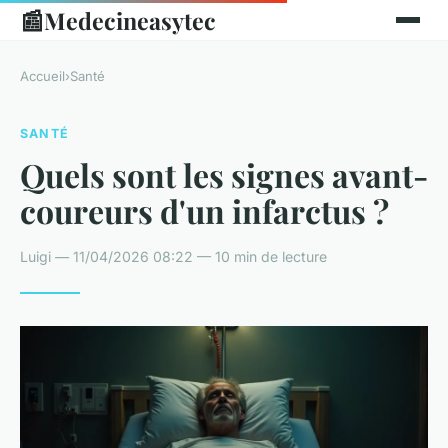
📰
Medecineasytec
Accueil
›
Santé
SANTÉ
Quels sont les signes avant-
coureurs d'un infarctus ?
Luigi — 11/04/2026 08:22 — 10 min de lecture