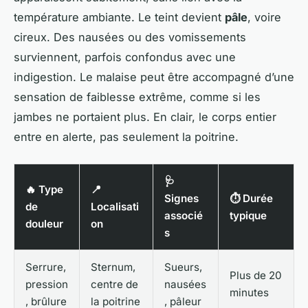
température ambiante. Le teint devient
pâle
, voire
cireux. Des nausées ou des vomissements
surviennent, parfois confondus avec une
indigestion. Le malaise peut être accompagné d’une
sensation de faiblesse extrême, comme si les
jambes ne portaient plus. En clair, le corps entier
entre en alerte, pas seulement la poitrine.
🩺
🔥 Type
📍
Signes
⏱️ Durée
de
Localisati
associé
typique
douleur
on
s
Serrure,
Sternum,
Sueurs,
Plus de 20
pression
centre de
nausées
minutes
, brûlure
la poitrine
, pâleur