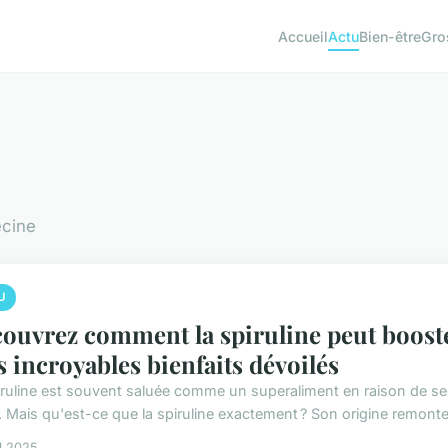
Accueil
Actu
Bien-être
Gro
ecine
U
ouvrez comment la spiruline peut boost
es incroyables bienfaits dévoilés
iruline est souvent saluée comme un superaliment en raison de s
. Mais qu'est-ce que la spiruline exactement ? Son origine remonte 
il 2025