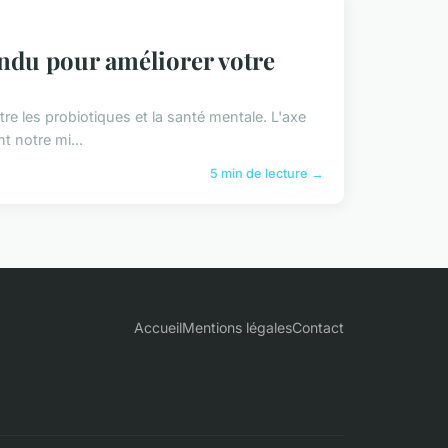
endu pour améliorer votre
tre les probiotiques et la santé mentale. L'axe
 notre mi...
5 min de lecture →
Accueil
Mentions légales
Contact