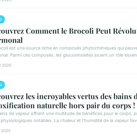
U
ouvrez Comment le Brocoli Peut Révolut
rmonal
ocoli est une source riche en composés phytochimiques qui peuvent 
nal. Parmi ces composés, les glucosinolates jouent un rôle essentie
il 2025
U
ouvrez les incroyables vertus des bains 
oxification naturelle hors pair du corps !
ains de vapeur offrent une multitude de bénéfices pour le corps,
 physiologiques notables. La chaleur et l'humidité de la vapeur favo
il 2025