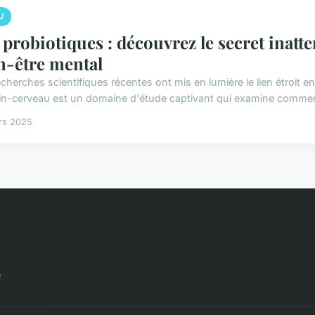
U
 probiotiques : découvrez le secret inatt
n-être mental
cherches scientifiques récentes ont mis en lumière le lien étroit en
tin-cerveau est un domaine d'étude captivant qui examine comment
rs 2025
e