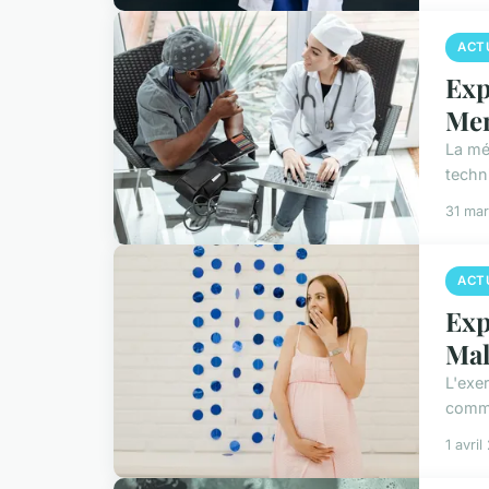
ACT
Exp
Men
La méd
techn
31 ma
ACT
Exp
Mal
L'exer
comme
1 avri