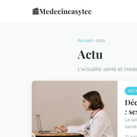
📰
Medecineasytec
Accueil
› Actu
Actu
L'actualité santé et méd
ACT
Déc
: s
La sp
santé
21 avr