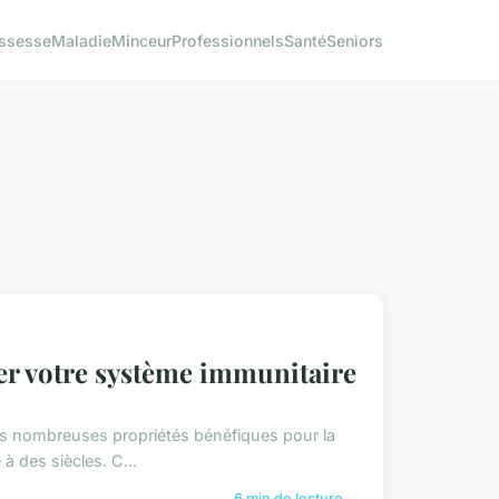
ssesse
Maladie
Minceur
Professionnels
Santé
Seniors
er votre système immunitaire
es nombreuses propriétés bénéfiques pour la
à des siècles. C...
6 min de lecture →