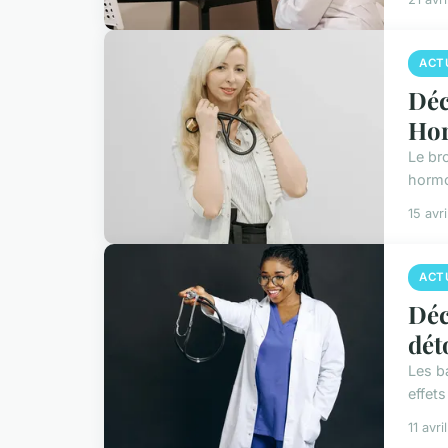
ACT
Déc
Ho
Le br
hormo
15 avr
ACT
Déc
dét
Les b
effets
11 avr