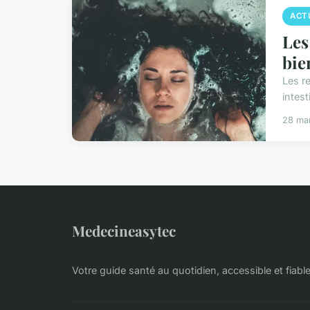
ACT
Les
bie
Les re
intes
28 ma
Medecineasytec
Votre guide santé au quotidien, accessible et fiabl