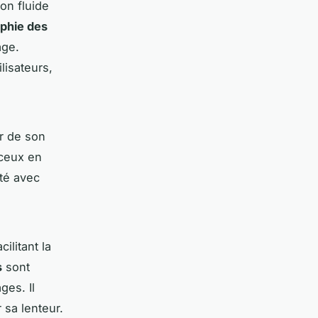
on fluide
phie des
age.
lisateurs,
r de son
 ceux en
ité avec
ilitant la
s
sont
ges. Il
r sa lenteur.