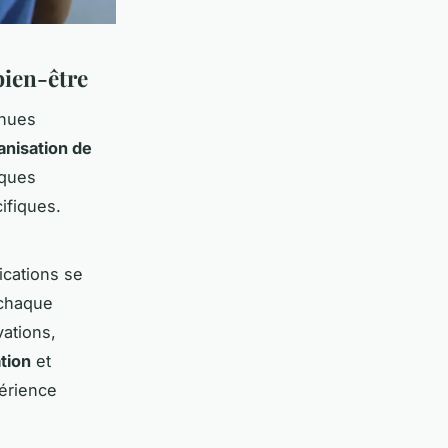
bien-être
nues
anisation de
iques
ifiques.
ications se
 chaque
ations,
ation
et
périence