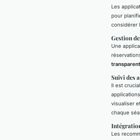
Les applica
pour planif
considérer 
Gestion de
Une applicat
réservation
transparen
Suivi des a
Il est cruci
application
visualiser 
chaque séa
Intégratio
Les recomma