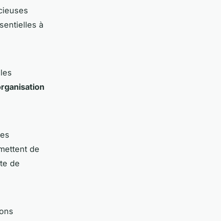
cieuses
sentielles à
 les
organisation
Les
rmettent de
pte de
ions