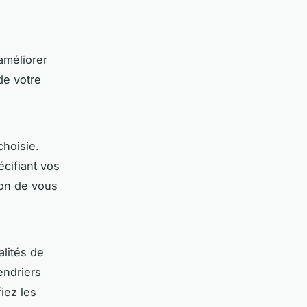
méliorer
de votre
hoisie.
écifiant vos
ion de vous
alités de
endriers
iez les