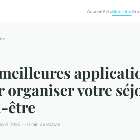
Accueil
Actu
Bien-être
Gro
tre
meilleures applicati
 organiser votre séj
-être
 avril 2025 — 6 min de lecture