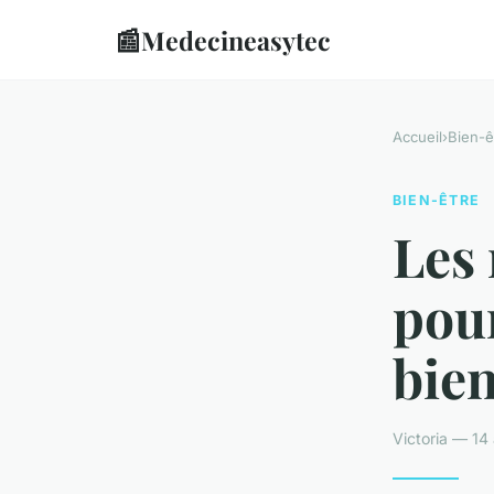
📰
Medecineasytec
Accueil
›
Bien-ê
BIEN-ÊTRE
Les 
pour
bien
Victoria — 14