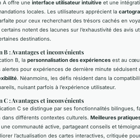
on A offre une
interface utilisateur intuitive
et une intégrati
ndations locales. Les utilisateurs apprécient la
cartogra
parfaite pour ceux recherchant des trésors cachés en voy
certains notent des lacunes sur l’exhaustivité des avis uti
ertaines destinations.
n B : Avantages et inconvénients
cation B, la
personnalisation des expériences
est au cœu
 alertes pour expériences de dernière minute séduisent
exibilité
. Néanmoins, les défis résident dans la compatibil
areils, nuisant parfois à l’expérience utilisateur.
n C : Avantages et inconvénients
lication C se distingue par ses fonctionnalités bilingues, fac
n dans différents contextes culturels.
Meilleures pratique
 une communauté active, partageant conseils et témoigna
iorer l’actualisation des cartes interactives, critiquée pou