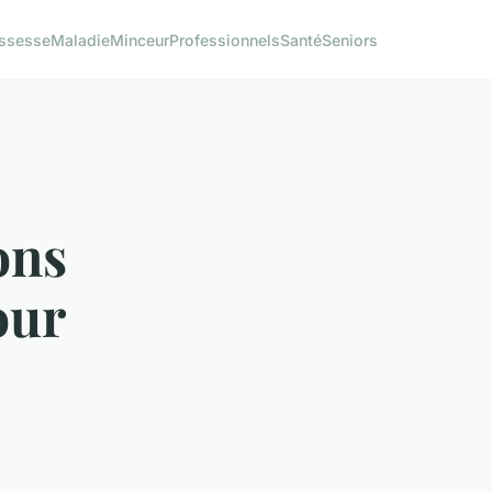
ssesse
Maladie
Minceur
Professionnels
Santé
Seniors
ons
our