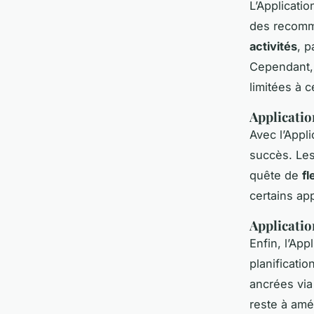
L’Applicati
des recomma
activités
, 
Cependant, 
limitées à c
Applicatio
Avec l’Appli
succès. Les
quête de
fl
certains app
Applicatio
Enfin, l’App
planificatio
ancrées via
reste à amél