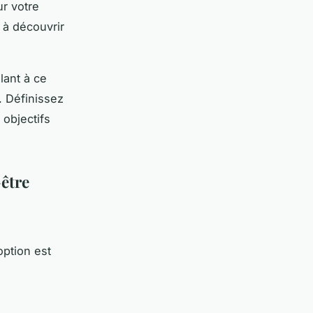
ur votre
 à découvrir
llant à ce
. Définissez
 objectifs
-être
s
ption est