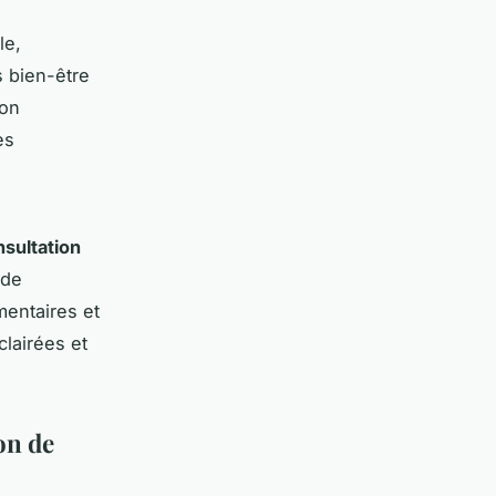
le,
s bien-être
ion
es
sultation
 de
mentaires et
lairées et
on de