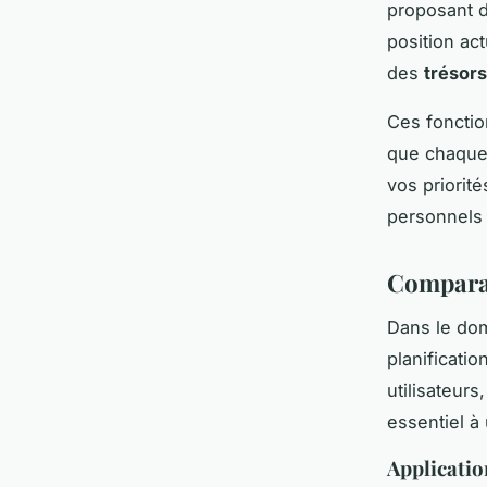
proposant 
position ac
des
trésor
Ces fonctio
que chaque 
vos priorité
personnels 
Comparat
Dans le do
planificatio
utilisateur
essentiel à 
Applicatio